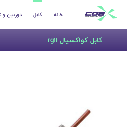
خانه
کابل
دوربین و DVR
کابل کواکسیال rg۱۱