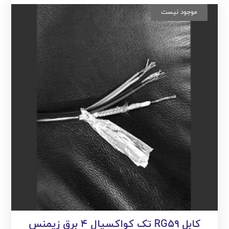
موجود نیست
کابل RG۵۹ تک کواکسیال ۴ برق زیمنس