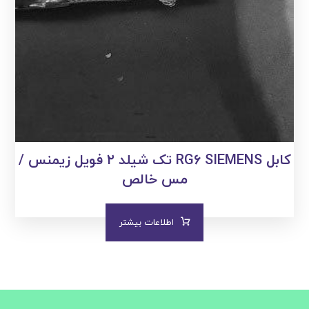
کابل RG۶ SIEMENS تک شیلد ۲ فویل زیمنس /
مس خالص
اطلاعات بیشتر