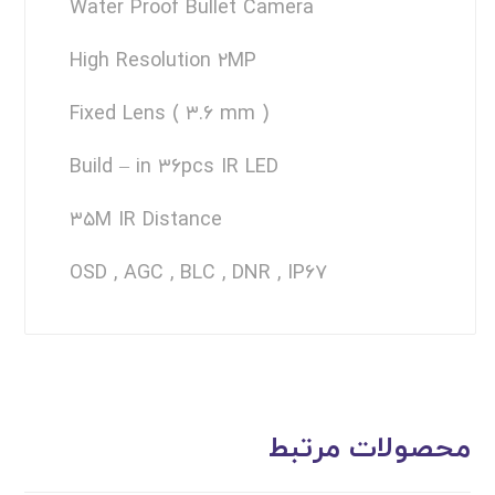
Water Proof Bullet Camera
High Resolution ۲MP
Fixed Lens ( ۳.۶ mm )
Build – in ۳۶pcs IR LED
۳۵M IR Distance
OSD , AGC , BLC , DNR , IP۶۷
محصولات مرتبط