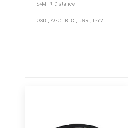
۵۰M IR Distance
OSD , AGC , BLC , DNR , IP۶۷