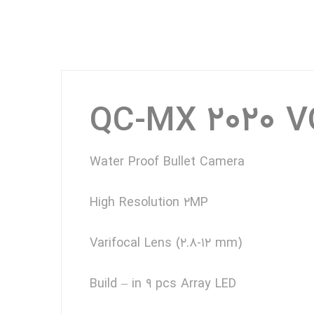
QC-MX ۲۰۲۰ V
Water Proof Bullet Camera
High Resolution ۲MP
Varifocal Lens (۲.۸-۱۲ mm)
Build – in ۹ pcs Array LED