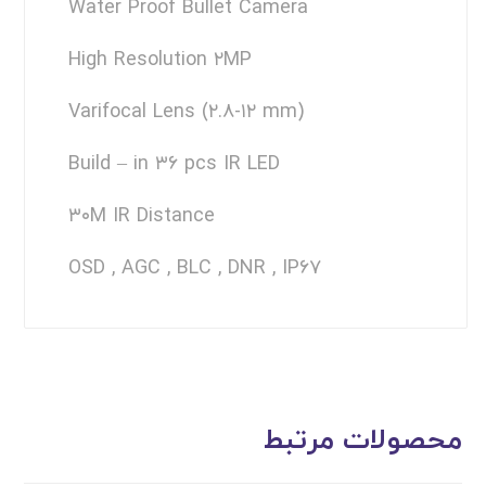
Water Proof Bullet Camera
High Resolution ۲MP
Varifocal Lens (۲.۸-۱۲ mm)
Build – in ۳۶ pcs IR LED
۳۰M IR Distance
OSD , AGC , BLC , DNR , IP۶۷
محصولات مرتبط