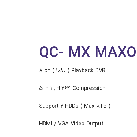
QC- MX MAXO
۸ ch ( ۱۰۸۰ ) Playback DVR
۵ in ۱ , H.۲۶۴ Compression
Support ۲ HDDs ( Max ۸TB )
HDMI / VGA Video Output