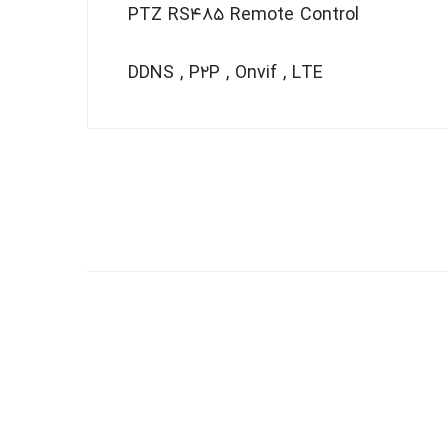
PTZ RS۴۸۵ Remote Control
DDNS , P۲P , Onvif , LTE