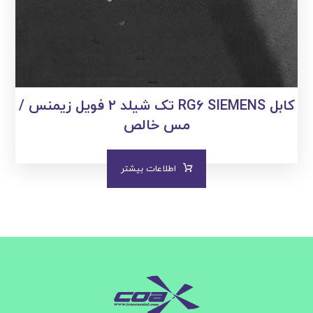
کابل RG۶ SIEMENS تک شیلد ۲ فویل زیمنس /
مس خالص
اطلاعات بیشتر