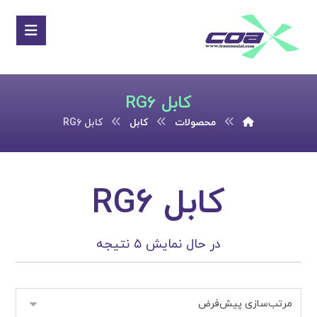
کابل RG۶
محصولات
کابل
کابل RG۶
کابل RG۶
در حال نمایش ۵ نتیجه