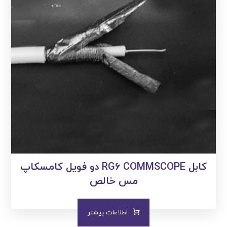
کابل RG۶ COMMSCOPE دو فویل کامسکاپ
مس خالص
اطلاعات بیشتر