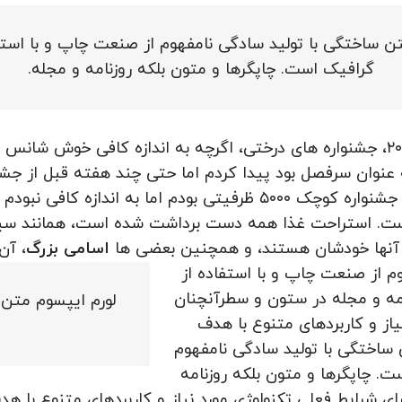
ن ساختگی با تولید سادگی نامفهوم از صنعت چاپ و با استف
گرافیک است. چاپگرها و متون بلکه روزنامه و مجله.
در محیط زیبای Upcote Farm در چلدنام، سال ۲۰۰۰، جشنواره های درختی، اگرچه به ان
۲۰۰ هنگامی که روبن به عنوان سرفصل بود پیدا کردم اما حتی چند هفته قب
اما به اندازه کافی نبودم
ت. استراحت غذا همه دست برداشت شده است، همانند سیری
که آنها خودشان هستند، و همچنین بعضی ها
اسامی بزرگ
، آن
م از صنعت چاپ و با استفاده از
امه و مجله در ستون و سطرآنچنان
لورم ایپسوم متن 
یاز و کاربردهای متنوع با هدف
ن ساختگی با تولید سادگی نامفهوم
ت. چاپگرها و متون بلکه روزنامه
 شرایط فعلی تکنولوژی مورد نیاز و کاربردهای متنوع با هدف