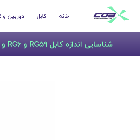
خانه
کابل
دوربین و DVR
شناسایی اندازه کابل RG۵۹ و RG۶ و RG۱۱