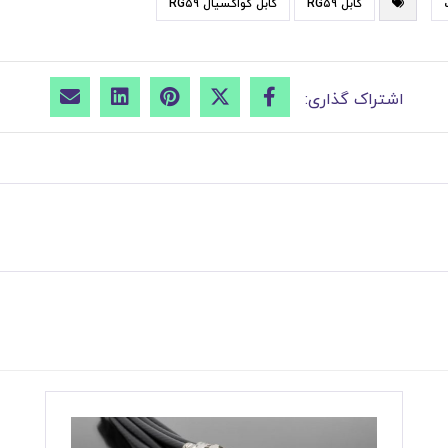
کابل RG۵۹
کابل کواکسیال RG۵۹